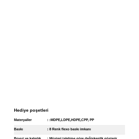
Hediye poşetleri
Materyaller
: :MDPE,LDPE,HDPE,CPP, PP
Baskı
: 8 Renk flexo baskı imkanı
Boyut ve kalınlık
: Müşteri talebine göre değişkenlik gösterir